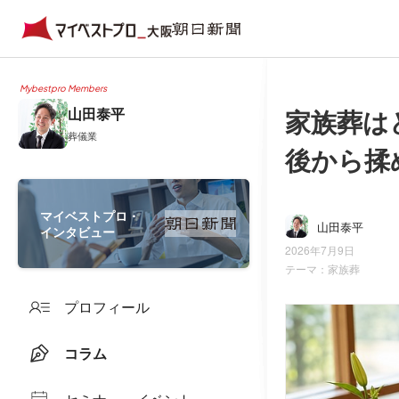
Mybestpro Members
家族葬は
山田泰平
葬儀業
後から揉
マイベストプロ・
山田泰平
インタビュー
2026年7月9日
テーマ：
家族葬
プロフィール
コラム