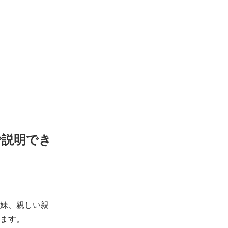
で説明でき
妹、親しい親
ます。