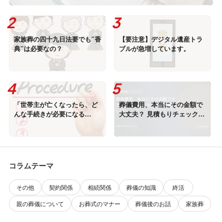
家族葬の四十九日法要でも”香
【要注意】デジタル遺産トラ
典”は必要なの？
ブルが急増しています。
「世帯主が亡くなったら、ど
葬儀費用、本当にその金額で
んな手続きが必要になる
大丈夫？ 見積もりチェックの
の？」
落とし穴
コラムテーマ
その他
契約関係
相続関係
葬儀の知識
終活
親の葬儀について
お葬式のマナー
葬儀後のお話
家族葬