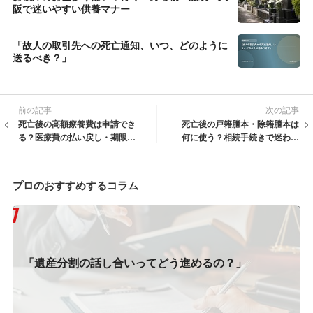
阪で迷いやすい供養マナー
「故人の取引先への死亡通知、いつ、どのように
送るべき？」
前の記事
次の記事
死亡後の高額療養費は申請でき
死亡後の戸籍謄本・除籍謄本は
る？医療費の払い戻し・期限・
何に使う？相続手続きで迷わな
準確定申告との違い
い集め方
プロのおすすめするコラム
「遺産分割の話し合いってどう進めるの？」