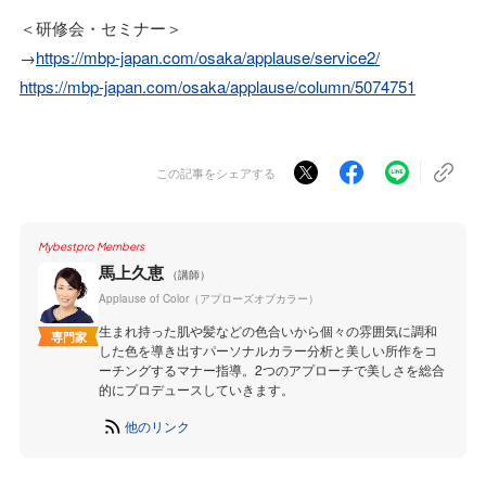
＜研修会・セミナー＞
→
https://mbp-japan.com/osaka/applause/service2/
https://mbp-japan.com/osaka/applause/column/5074751
この記事をシェアする
Mybestpro Members
馬上久恵
（講師）
Applause of Color（アプローズオブカラー）
生まれ持った肌や髪などの色合いから個々の雰囲気に調和
専門家
した色を導き出すパーソナルカラー分析と美しい所作をコ
ーチングするマナー指導。2つのアプローチで美しさを総合
的にプロデュースしていきます。
他のリンク