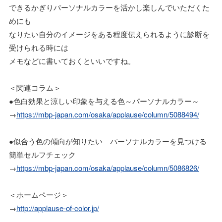
できるかぎりパーソナルカラーを活かし楽しんでいただくた
めにも
なりたい自分のイメージをある程度伝えられるように診断を
受けられる時には
メモなどに書いておくといいですね。
＜関連コラム＞
●色白効果と涼しい印象を与える色～パーソナルカラー～
→
https://mbp-japan.com/osaka/applause/column/5088494/
●似合う色の傾向が知りたい パーソナルカラーを見つける
簡単セルフチェック
→
https://mbp-japan.com/osaka/applause/column/5086826/
＜ホームページ＞
→
http://applause-of-color.jp/