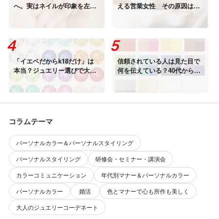
へ。実はネイルが印象を左右
える営業女性 その原因は
しています
「説明力」ではありません
「イエベだからk18だけ」は
信頼されている人は見た目で
本当？ジュエリー選びで大切
何を伝えている？40代からの
なこと
印象の磨き方
コラムテーマ
パーソナルカラー＆パーソナルスタイリング
パーソナルスタイリング
研修会・セミナー・講演会
カラーコミュニケーション
年代別マナー＆パーソナルカラー
パーソナルカラー
婚活
色とマナーで心も所作も美しく
大人のジュエリーコーデネート