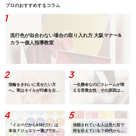
プロのおすすめするコラム
流行色が似合わない場合の取り入れ方 大阪マナー&
カラー個人指導教室
指輪をきれいに見せたい方
一生懸命なのにクレームが増
へ。実はネイルが印象を左右
える営業女性 その原因は
しています
「説明力」ではありません
「イエベだからk18だけ」は
信頼されている人は見た目で
本当？ジュエリー選びで大切
何を伝えている？40代からの