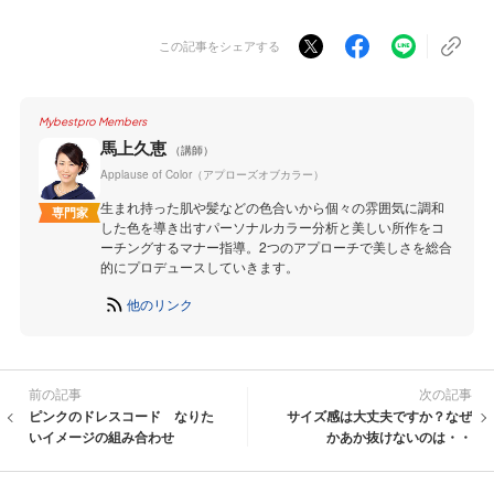
この記事をシェアする
Mybestpro Members
馬上久恵
（講師）
Applause of Color（アプローズオブカラー）
生まれ持った肌や髪などの色合いから個々の雰囲気に調和
専門家
した色を導き出すパーソナルカラー分析と美しい所作をコ
ーチングするマナー指導。2つのアプローチで美しさを総合
的にプロデュースしていきます。
他のリンク
前の記事
次の記事
ピンクのドレスコード なりた
サイズ感は大丈夫ですか？なぜ
いイメージの組み合わせ
かあか抜けないのは・・