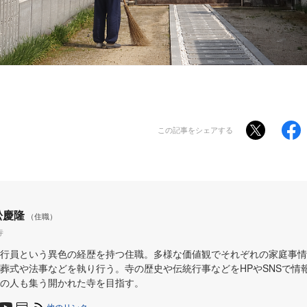
この記事をシェアする
松慶隆
（住職）
寺
行員という異色の経歴を持つ住職。多様な価値観でそれぞれの家庭事情
葬式や法事などを執り行う。寺の歴史や伝統行事などをHPやSNSで情
の人も集う開かれた寺を目指す。
他のリンク