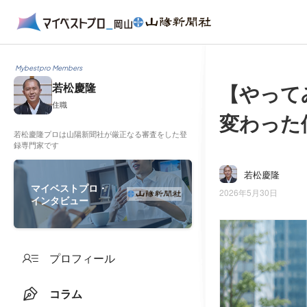
Mybestpro Members
【やって
若松慶隆
住職
変わった
若松慶隆プロは山陽新聞社が厳正なる審査をした登
録専門家です
若松慶隆
マイベストプロ・
2026年5月30日
インタビュー
プロフィール
コラム