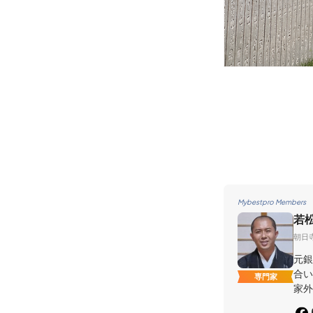
Mybestpro Members
若
朝日
元銀
合い
専門家
家外