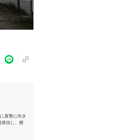
に真摯に向き
報発信し、檀