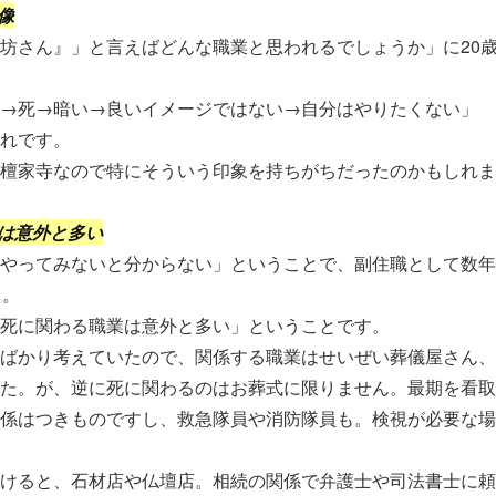
像
坊さん』」と言えばどんな職業と思われるでしょうか」に20
→死→暗い→良いイメージではない→自分はやりたくない」
れです。
檀家寺なので特にそういう印象を持ちがちだったのかもしれま
は意外と多い
やってみないと分からない」ということで、副住職として数年
）。
死に関わる職業は意外と多い」ということです。
ばかり考えていたので、関係する職業はせいぜい葬儀屋さん、
た。が、逆に死に関わるのはお葬式に限りません。最期を看取
係はつきものですし、救急隊員や消防隊員も。検視が必要な場
けると、石材店や仏壇店。相続の関係で弁護士や司法書士に頼