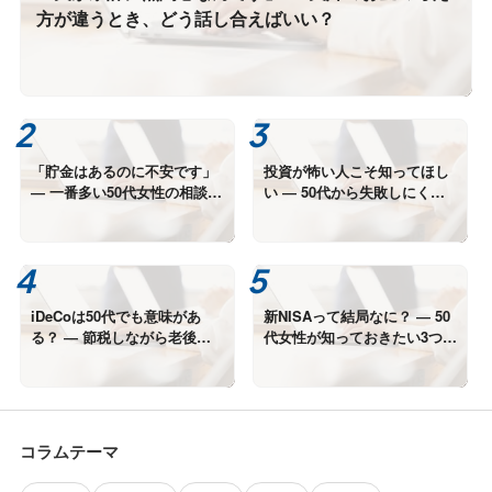
方が違うとき、どう話し合えばいい？
「貯金はあるのに不安です」
投資が怖い人こそ知ってほし
― 一番多い50代女性の相談か
い ― 50代から失敗しにくい
ら見えてきた“本当の悩み”
資産形成の考え方
iDeCoは50代でも意味があ
新NISAって結局なに？ ― 50
る？ ― 節税しながら老後資
代女性が知っておきたい3つの
金をつくる考え方
メリット
コラムテーマ