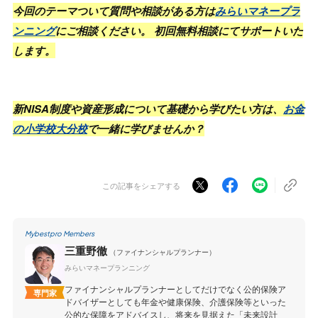
今回のテーマついて質問や相談がある方は
みらいマネープラ
ンニング
にご相談ください。 初回無料相談にてサポートいた
します。
新NISA制度や資産形成について基礎から学びたい方は、
お金
の小学校大分校
で一緒に学びませんか？
この記事をシェアする
Mybestpro Members
三重野徹
（ファイナンシャルプランナー）
みらいマネープランニング
ファイナンシャルプランナーとしてだけでなく公的保険ア
専門家
ドバイザーとしても年金や健康保険、介護保険等といった
公的な保障をアドバイスし、将来を見据えた「未来設計