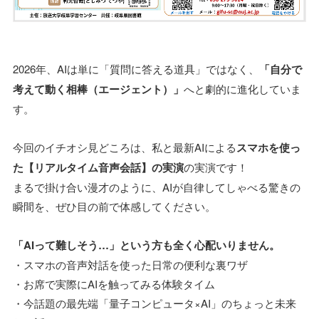
2026年、AIは単に「質問に答える道具」ではなく、
「自分で
考えて動く相棒（エージェント）」
へと劇的に進化していま
す。
今回のイチオシ見どころは、私と最新AIによる
スマホを使っ
た【リアルタイム音声会話】の実演
の実演です！
まるで掛け合い漫才のように、AIが自律してしゃべる驚きの
瞬間を、ぜひ目の前で体感してください。
「AIって難しそう…」という方も全く心配いりません。
・スマホの音声対話を使った日常の便利な裏ワザ
・お席で実際にAIを触ってみる体験タイム
・今話題の最先端「量子コンピュータ×AI」のちょっと未来