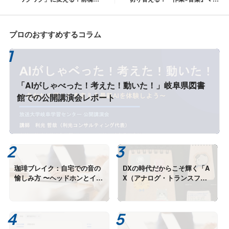
長に学ぶ、AI時代の“伝わる”経
ピング術
営術
プロのおすすめするコラム
「AIがしゃべった！考えた！動いた！」岐阜県図書
館での公開講演会レポート
珈琲ブレイク：自宅での音の
DXの時代だからこそ輝く「A
愉しみ方 〜ヘッドホンとイヤ
X（アナログ・トランスフォ
ホン、それぞれの個性と使い
ーメーション）」とAIエージ
分け〜
ェントの融合