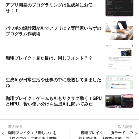
アプリ開発のプログラミングは生成AIにお任
せ！！
パワポの設計図がAIでアプリに？専門家いらずの
プログラム作成術
珈琲ブレイク：見た目は、同じフォント？？
生成AIが日常生活や仕事の中に浸透してきました
ね
珈琲ブレイク：ゲームもAIもサクサク動く！GPU
とNPU、賢い使い分けを生成AIに聞いてみた
前の記事
次の記事
珈琲ブレイク：「難しい」を
珈琲ブレイク：「脳モード」で
「ワクワク」に変える！前橋市
切り替える！『作業×音楽』マッ