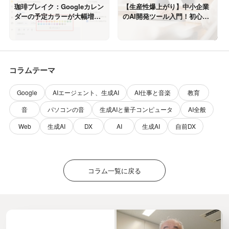
珈琲ブレイク：Googleカレン
【生産性爆上がり】中小企業
ダーの予定カラーが大幅増、
のAI開発ツール入門！初心者
知らないうちに進化する便利
に「GitHub Copilot」を激推
機能
しする理由
コラムテーマ
Google
AIエージェント、生成AI
AI仕事と音楽
教育
音
パソコンの音
生成AIと量子コンピュータ
AI全般
Web
生成AI
DX
AI
生成AI
自前DX
コラム一覧に戻る