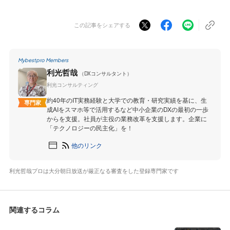
この記事をシェアする
Mybestpro Members
利光哲哉
（DXコンサルタント）
利光コンサルティング
約40年のIT実務経験と大学での教育・研究実績を基に、生
専門家
成AIをスマホ等で活用するなど中小企業のDXの最初の一歩
からを支援。社員が主役の業務改革を支援します。企業に
「テクノロジーの民主化」を！
他のリンク
利光哲哉プロは大分朝日放送が厳正なる審査をした登録専門家です
関連するコラム