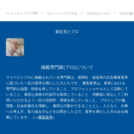
マイベストプロ TOP
マイベストプロ大分
大分のビジネス
大分の経
最近見たプロ
掲載専門家(プロ)について
マイベストプロに掲載されている専門家は、新聞社・放送局の広告審査基準
に基づいた一定の基準を満たした方たちです。 審査基準は、業界における
専門的な知識・技術を有していること、プロフェッショナルとして活動して
いること、適切な資格や許認可を取得していること、消費者に安心してご利
用いただけるよう一定の信頼性・実績を有していること、 プロとしての倫
理観・社会的責任を理解し、適切な行動ができることとし、人となり、仕事
への考え方、取り組み方などをお聞きした上で、基準を満たした方のみを掲
載しています。［→
審査基準
］