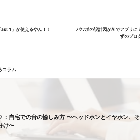
e Fast 1」が使えるやん！！
パワポの設計図がAIでアプリに
ずのプロ
るコラム
ク：自宅での音の愉しみ方 〜ヘッドホンとイヤホン、
分け〜