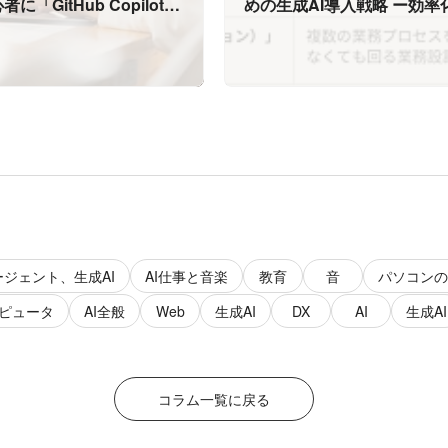
「GitHub Copilot」
めの生成AI導入戦略 ー効率
理由
「勝てる仕組み」を作る方
ージェント、生成AI
AI仕事と音楽
教育
音
パソコンの
ンピュータ
AI全般
Web
生成AI
DX
AI
生成AI
コラム一覧に戻る