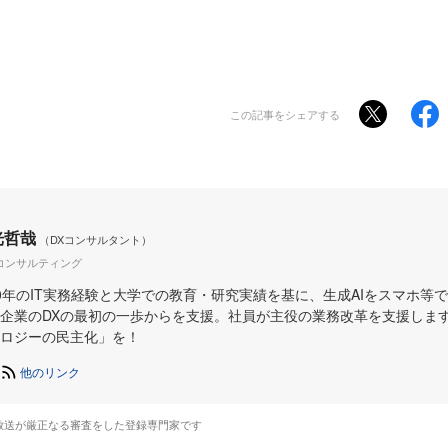
この記事をシェアする
光哲哉
（DXコンサルタント）
コンサルティング
0年のIT実務経験と大学での教育・研究実績を基に、生成AIをスマホ等
企業のDXの最初の一歩からを支援。社員が主役の業務改革を支援しま
ロジーの民主化」を！
他のリンク
放送が厳正なる審査をした登録専門家です