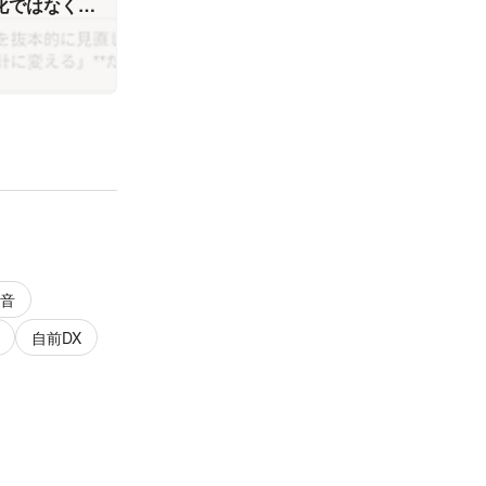
化ではなく
法ー
音
自前DX