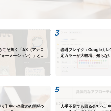
らこそ輝く「AX（アナロ
珈琲ブレイク：Googleカ
ォーメーション）」とAI
定カラーが大幅増、知らな
の融合
する便利機能
り】中小企業のAI開発ツ
人手不足でも回る会社へ。