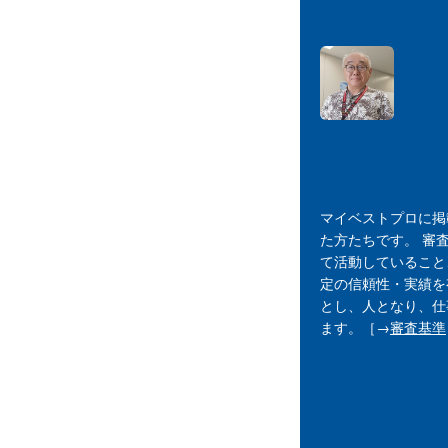
マイベストプロに掲
た方たちです。 審
て活動していること
定の信頼性・実績を
とし、人となり、仕
ます。［→
審査基準