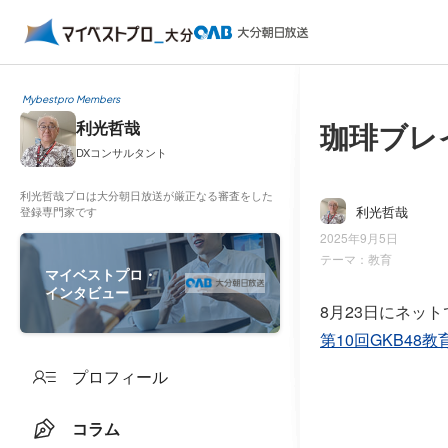
Mybestpro Members
珈琲ブレ
利光哲哉
DXコンサルタント
利光哲哉プロは大分朝日放送が厳正なる審査をした
利光哲哉
登録専門家です
2025年9月5日
テーマ：
教育
マイベストプロ・
インタビュー
8月23日にネッ
第10回GKB48
プロフィール
コラム