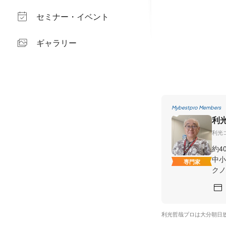
セミナー・イベント
ギャラリー
Mybestpro Members
利
利光
約4
中小
専門家
クノ
利光哲哉プロは大分朝日