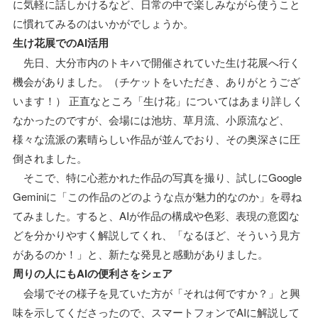
に気軽に話しかけるなど、日常の中で楽しみながら使うこと
に慣れてみるのはいかがでしょうか。
生け花展でのAI活用
先日、大分市内のトキハで開催されていた生け花展へ行く
機会がありました。（チケットをいただき、ありがとうござ
います！） 正直なところ「生け花」についてはあまり詳しく
なかったのですが、会場には池坊、草月流、小原流など、
様々な流派の素晴らしい作品が並んでおり、その奥深さに圧
倒されました。
そこで、特に心惹かれた作品の写真を撮り、試しにGoogle
Geminiに「この作品のどのような点が魅力的なのか」を尋ね
てみました。すると、AIが作品の構成や色彩、表現の意図な
どを分かりやすく解説してくれ、「なるほど、そういう見方
があるのか！」と、新たな発見と感動がありました。
周りの人にもAIの便利さをシェア
会場でその様子を見ていた方が「それは何ですか？」と興
味を示してくださったので、スマートフォンでAIに解説して