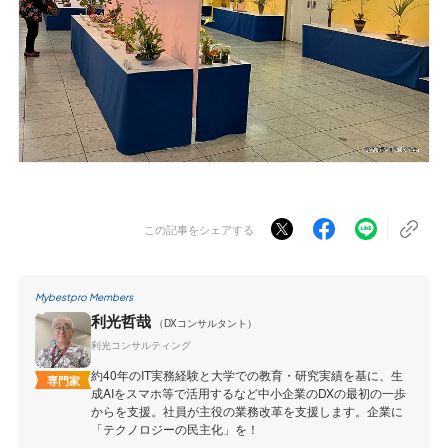
この記事をシェアする
Mybestpro Members
利光哲哉
（DXコンサルタント）
利光コンサルティング
約40年のIT実務経験と大学での教育・研究実績を基に、生
専門家
成AIをスマホ等で活用するなど中小企業のDXの最初の一歩
からを支援。社員が主役の業務改革を支援します。企業に
「テクノロジーの民主化」を！