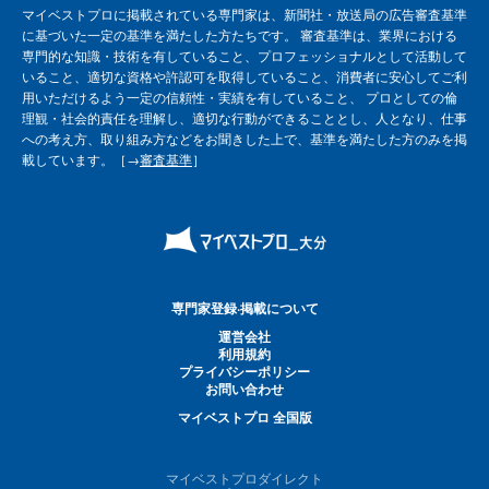
マイベストプロに掲載されている専門家は、新聞社・放送局の広告審査基準
に基づいた一定の基準を満たした方たちです。 審査基準は、業界における
専門的な知識・技術を有していること、プロフェッショナルとして活動して
いること、適切な資格や許認可を取得していること、消費者に安心してご利
用いただけるよう一定の信頼性・実績を有していること、 プロとしての倫
理観・社会的責任を理解し、適切な行動ができることとし、人となり、仕事
への考え方、取り組み方などをお聞きした上で、基準を満たした方のみを掲
載しています。［→
審査基準
］
専門家登録·掲載について
運営会社
利用規約
プライバシーポリシー
お問い合わせ
マイベストプロ 全国版
マイベストプロダイレクト