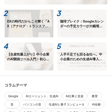
DXの時代だからこそ輝く「A
珈琲ブレイク：Googleカレン
X（アナログ・トランスフォ
ダーの予定カラーが大幅増、
ーメーション）」とAIエージ
知らないうちに進化する便利
ェントの融合
機能
【生産性爆上がり】中小企業
人手不足でも回る会社へ。中
のAI開発ツール入門！初心者
小企業のための生成AI導入戦
に「GitHub Copilot」を激推
略 ー効率化ではなく「勝てる
しする理由
仕組み」を作る方法ー
コラムテーマ
Google
AIエージェント、生成AI
AI仕事と音楽
教育
音
パソコンの音
生成AIと量子コンピュータ
AI全般