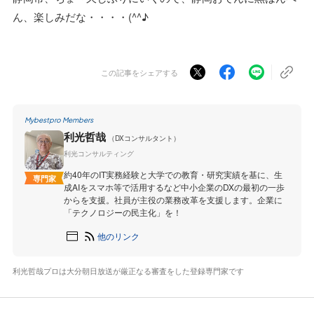
ん、楽しみだな・・・・(^^♪
この記事をシェアする
Mybestpro Members
利光哲哉
（DXコンサルタント）
利光コンサルティング
約40年のIT実務経験と大学での教育・研究実績を基に、生
専門家
成AIをスマホ等で活用するなど中小企業のDXの最初の一歩
からを支援。社員が主役の業務改革を支援します。企業に
「テクノロジーの民主化」を！
他のリンク
利光哲哉プロは大分朝日放送が厳正なる審査をした登録専門家です