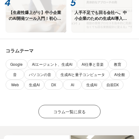
【生産性爆上がり】中小企業
人手不足でも回る会社へ。中
のAI開発ツール入門！初心者
小企業のための生成AI導入戦
に「GitHub Copilot」を激推
略 ー効率化ではなく「勝てる
しする理由
仕組み」を作る方法ー
コラムテーマ
Google
AIエージェント、生成AI
AI仕事と音楽
教育
音
パソコンの音
生成AIと量子コンピュータ
AI全般
Web
生成AI
DX
AI
生成AI
自前DX
コラム一覧に戻る