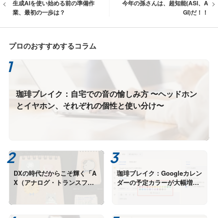
生成AIを使い始める前の準備作
今年の孫さんは、超知能(ASI、A
業、最初の一歩は？
GI)だ！！
プロのおすすめするコラム
珈琲ブレイク：自宅での音の愉しみ方 〜ヘッドホン
とイヤホン、それぞれの個性と使い分け〜
DXの時代だからこそ輝く「A
珈琲ブレイク：Googleカレン
X（アナログ・トランスフォ
ダーの予定カラーが大幅増、
ーメーション）」とAIエージ
知らないうちに進化する便利
ェントの融合
機能