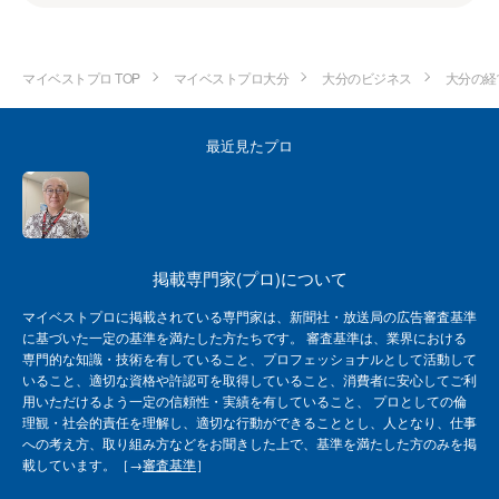
マイベストプロ TOP
マイベストプロ大分
大分のビジネス
大分の経
最近見たプロ
掲載専門家(プロ)について
マイベストプロに掲載されている専門家は、新聞社・放送局の広告審査基準
に基づいた一定の基準を満たした方たちです。 審査基準は、業界における
専門的な知識・技術を有していること、プロフェッショナルとして活動して
いること、適切な資格や許認可を取得していること、消費者に安心してご利
用いただけるよう一定の信頼性・実績を有していること、 プロとしての倫
理観・社会的責任を理解し、適切な行動ができることとし、人となり、仕事
への考え方、取り組み方などをお聞きした上で、基準を満たした方のみを掲
載しています。［→
審査基準
］