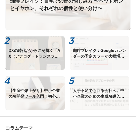
珈琲ブレイク：自宅での音の愉しみ方 〜ヘッドホン
とイヤホン、それぞれの個性と使い分け〜
DXの時代だからこそ輝く「A
珈琲ブレイク：Googleカレン
X（アナログ・トランスフォ
ダーの予定カラーが大幅増、
ーメーション）」とAIエージ
知らないうちに進化する便利
ェントの融合
機能
【生産性爆上がり】中小企業
人手不足でも回る会社へ。中
のAI開発ツール入門！初心者
小企業のための生成AI導入戦
に「GitHub Copilot」を激推
略 ー効率化ではなく「勝てる
しする理由
仕組み」を作る方法ー
コラムテーマ