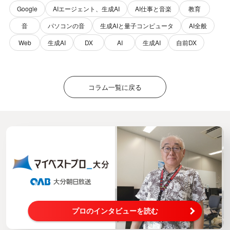
Google
AIエージェント、生成AI
AI仕事と音楽
教育
音
パソコンの音
生成AIと量子コンピュータ
AI全般
Web
生成AI
DX
AI
生成AI
自前DX
コラム一覧に戻る
プロのインタビューを読む