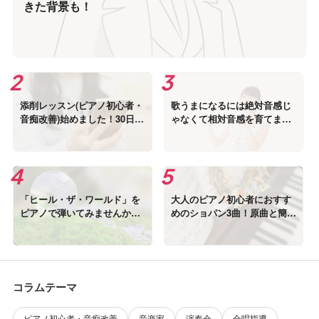
きた背景も！
添削レッスン(ピアノ初心者・
歌うまになるには絶対音感じ
音痴改善)始めました！30日間
ゃなくて相対音感を育てまし
無料(回数無制限)の特典も!！
ょう！
「ヒール・ザ・ワールド」を
大人のピアノ初心者におすす
ピアノで弾いてみませんか？
めのショパン3曲！原曲と簡単
弾き語りの楽譜も紹介！
楽譜を紹介！
コラムテーマ
ピアノ初心者・音痴改善
音楽家
演奏会
合唱指導