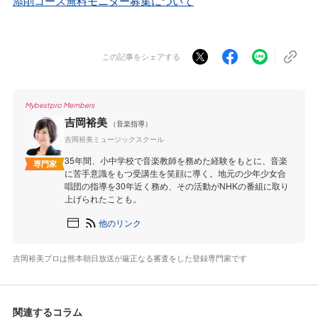
添削コース無料モニター募集について
この記事をシェアする
Mybestpro Members
吉岡裕美
（音楽指導）
吉岡裕美ミュージックスクール
35年間、小中学校で音楽教師を務めた経験をもとに、音楽
専門家
に苦手意識をもつ受講生を笑顔に導く。地元の少年少女合
唱団の指導を30年近く務め、その活動がNHKの番組に取り
上げられたことも。
他のリンク
吉岡裕美プロは熊本朝日放送が厳正なる審査をした登録専門家です
関連するコラム