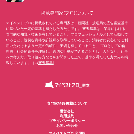
掲載専門家(プロ)について
マイベストプロに掲載されている専門家は、新聞社・放送局の広告審査基準
に基づいた一定の基準を満たした方たちです。 審査基準は、業界における
専門的な知識・技術を有していること、プロフェッショナルとして活動して
いること、適切な資格や許認可を取得していること、消費者に安心してご利
用いただけるよう一定の信頼性・実績を有していること、 プロとしての倫
理観・社会的責任を理解し、適切な行動ができることとし、人となり、仕事
への考え方、取り組み方などをお聞きした上で、基準を満たした方のみを掲
載しています。［→
審査基準
］
専門家登録·掲載について
運営会社
利用規約
プライバシーポリシー
お問い合わせ
マイベストプロ 全国版