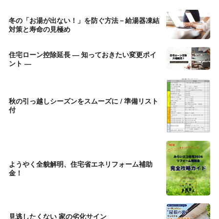
冬の「お湯が出ない！」を防ぐ方法－給湯器凍結
対策と寿命の見極め
住宅ローン控除延長 ― 知っておきたい変更ポイ
ント ―
秋の引っ越しシーズンをスムーズに / 準備リスト
付
ようやく全貌解明、住宅省エネリフォーム補助
金！
見逃したくない 家の劣化サイン