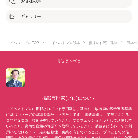
お客様の声
ギャラリー
マイベストプロ TOP
マイベストプロ熊本
熊本の住宅・建物
熊本の
最近見たプロ
掲載専門家(プロ)について
マイベストプロに掲載されている専門家は、新聞社・放送局の広告審査基準
に基づいた一定の基準を満たした方たちです。 審査基準は、業界における
専門的な知識・技術を有していること、プロフェッショナルとして活動して
いること、適切な資格や許認可を取得していること、消費者に安心してご利
用いただけるよう一定の信頼性・実績を有していること、 プロとしての倫
理観・社会的責任を理解し、適切な行動ができることとし、人となり、仕事