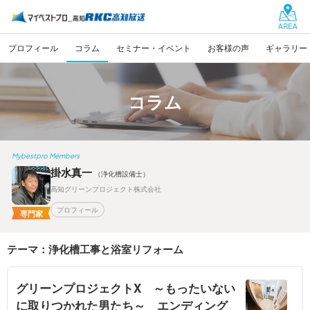
AREA
プロフィール
コラム
セミナー・イベント
お客様の声
ギャラリー
コラム
Mybestpro Members
掛水真一
（浄化槽設備士）
高知グリーンプロジェクト株式会社
プロフィール
専門家
テーマ：浄化槽工事と浴室リフォーム
グリーンプロジェクトX ～もったいない
に取りつかれた男たち～ エンディング