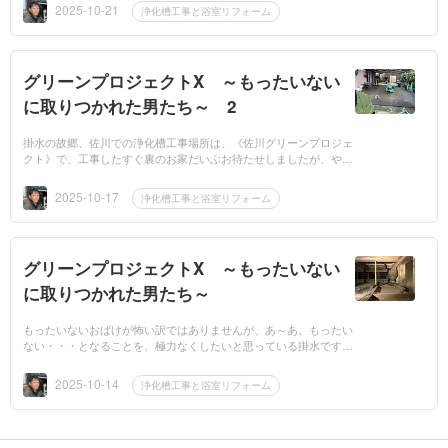
最低基準...
2025-10-21
浄化槽工事と浴室リフォーム
グリーンプロジェクトX ～もったいない
に取りつかれた男たち～ 2
掛水の故郷、佐川での浄化槽工事場所は、《佐川グリーンプロジェ
クト》で、工事したすぐ裏のお家だいぶお待たせしましたが、やっ
と着工になりました。さらにこの施主さんには、お風呂と洗面脱衣
所の...
2025-10-17
浄化槽工事と浴室リフォーム
グリーンプロジェクトX ～もったいない
に取りつかれた男たち～
もったいないおばけが怖い訳ではありませんが、あ～あ、もったい
ない・・・となることを、極力なくしたいと思っている掛水です。
工事をしていたらよくあるんですよねー。もったいない(；´Д｀)オ
バケガー...
2025-10-14
浄化槽工事と浴室リフォーム