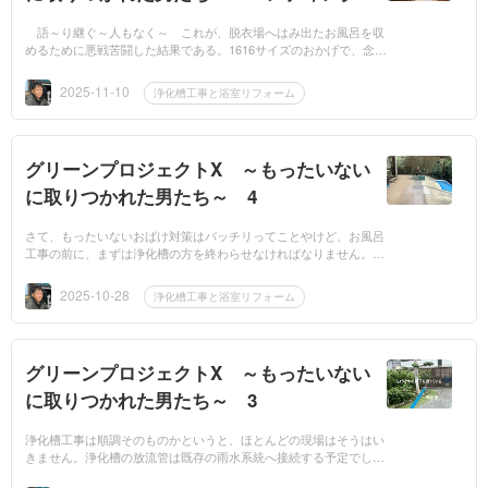
語～り継ぐ～人もなく～ これが、脱衣場へはみ出たお風呂を収
めるために悪戦苦闘した結果である。1616サイズのおかげで、念願
だった座れる浴槽が、 ついた。脱衣場に出てきたお風呂の壁を
最...
2025-11-10
浄化槽工事と浴室リフォーム
グリーンプロジェクトX ～もったいない
に取りつかれた男たち～ 4
さて、もったいないおばけ対策はバッチリってことやけど、お風呂
工事の前に、まずは浄化槽の方を終わらせなければなりません。今
回は井戸と、放流管の高さ以外は特に問題もなく無事に終わったん
でよかった(...
2025-10-28
浄化槽工事と浴室リフォーム
グリーンプロジェクトX ～もったいない
に取りつかれた男たち～ 3
浄化槽工事は順調そのものかというと、ほとんどの現場はそうはい
きません。浄化槽の放流管は既存の雨水系統へ接続する予定でした
が、惜しいことに1cmほど放流管の方が高い。グリプロでは勾配は