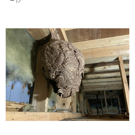
｀ー´)ノ