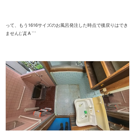
って、もう1616サイズのお風呂発注した時点で後戻りはでき
ません(;´Д`A ```