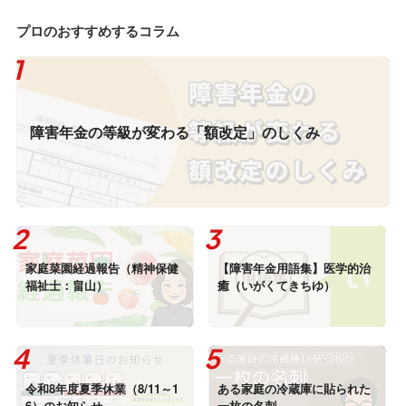
プロのおすすめするコラム
障害年金の等級が変わる「額改定」のしくみ
家庭菜園経過報告（精神保健
【障害年金用語集】医学的治
福祉士：畠山）
癒（いがくてきちゆ）
令和8年度夏季休業（8/11～1
ある家庭の冷蔵庫に貼られた
6）のお知らせ
一枚の名刺