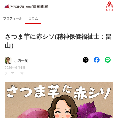
AREA
プロフィール
コラム
さつま芋に赤シソ(精神保健福祉士：畠
山）
小西一航
2026年6月4日
テーマ：
日常