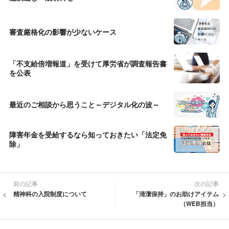
審査厳格化の影響が少ないケース
「不支給倍増報道」を受けて厚労省が調査報告書
を公表
最近のご相談から思うこと～デジタル化の波～
障害年金を受給するなら知っておきたい「法定免
除」
前の記事
次の記事
精神科の入院制度について
「清潔保持」のお助けアイテム
（WEB担当）