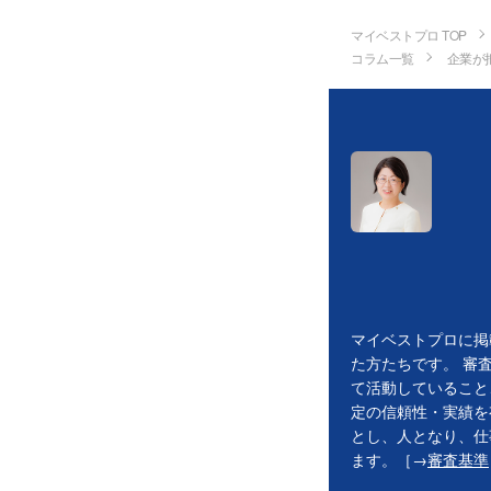
マイベストプロ TOP
コラム一覧
企業が
マイベストプロに掲
た方たちです。 審
て活動していること
定の信頼性・実績を
とし、人となり、仕
ます。［→
審査基準