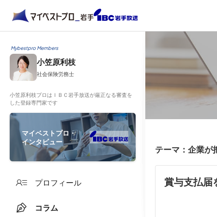
Mybestpro Members
小笠原利枝
社会保険労務士
小笠原利枝プロはＩＢＣ岩手放送が厳正なる審査を
した登録専門家です
マイベストプロ・
インタビュー
テーマ：企業が
賞与支払届
プロフィール
コラム