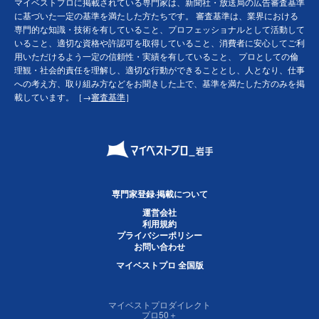
マイベストプロに掲載されている専門家は、新聞社・放送局の広告審査基準
に基づいた一定の基準を満たした方たちです。 審査基準は、業界における
専門的な知識・技術を有していること、プロフェッショナルとして活動して
いること、適切な資格や許認可を取得していること、消費者に安心してご利
用いただけるよう一定の信頼性・実績を有していること、 プロとしての倫
理観・社会的責任を理解し、適切な行動ができることとし、人となり、仕事
への考え方、取り組み方などをお聞きした上で、基準を満たした方のみを掲
載しています。［→
審査基準
］
専門家登録·掲載について
運営会社
利用規約
プライバシーポリシー
お問い合わせ
マイベストプロ 全国版
マイベストプロダイレクト
プロ50＋