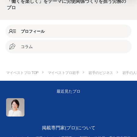
「働くを楽しく」をテーマに労使関係づくりを担う労務の
プロ
プロフィール
コラム
マイベストプロ TOP
マイベストプロ岩手
岩手のビジネス
岩手の人
最近見たプロ
掲載専門家(プロ)について