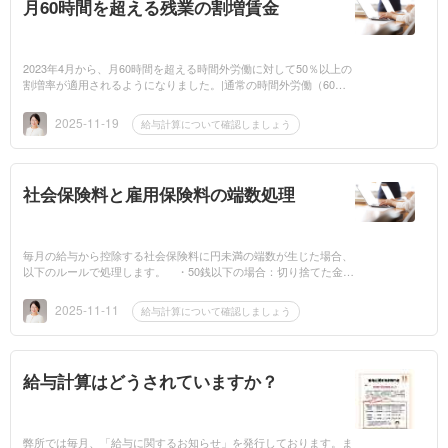
月60時間を超える残業の割増賃金
2023年4月から、月60時間を超える時間外労働に対して50％以上の
割増率が適用されるようになりました。|通常の時間外労働（60時
間以内）|2割5分増||月60時間を超える時間外労働|5割増| 割増賃金
の計算方法（例...
2025-11-19
給与計算について確認しましょう
社会保険料と雇用保険料の端数処理
毎月の給与から控除する社会保険料に円未満の端数が生じた場合、
以下のルールで処理します。 ・50銭以下の場合：切り捨てた金額
を控除する・50銭を超える場合：切り上げて1円とした金額を控除
する 【具体例...
2025-11-11
給与計算について確認しましょう
給与計算はどうされていますか？
弊所では毎月、「給与に関するお知らせ」を発行しております。ま