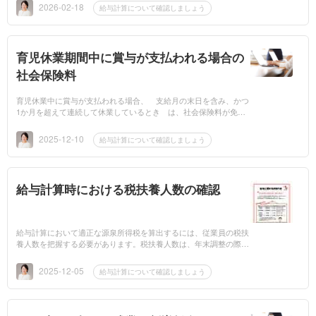
2026-02-18
給与計算について確認しましょう
育児休業期間中に賞与が支払われる場合の
社会保険料
育児休業中に賞与が支払われる場合、 支給月の末日を含み、かつ
1か月を超えて連続して休業しているとき は、社会保険料が免除
されます。例えば12月に賞与が支給される際は、 育児休業期間に
12月31日が含まれ...
2025-12-10
給与計算について確認しましょう
給与計算時における税扶養人数の確認
給与計算において適正な源泉所得税を算出するには、従業員の税扶
養人数を把握する必要があります。税扶養人数は、年末調整の際に
回収した「令和8年分 給与所得者の扶養控除等（異動）申告書」に
より確認しましょ...
2025-12-05
給与計算について確認しましょう