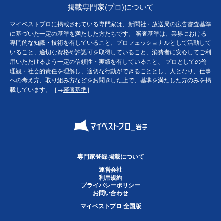
掲載専門家(プロ)について
マイベストプロに掲載されている専門家は、新聞社・放送局の広告審査基準
に基づいた一定の基準を満たした方たちです。 審査基準は、業界における
専門的な知識・技術を有していること、プロフェッショナルとして活動して
いること、適切な資格や許認可を取得していること、消費者に安心してご利
用いただけるよう一定の信頼性・実績を有していること、 プロとしての倫
理観・社会的責任を理解し、適切な行動ができることとし、人となり、仕事
への考え方、取り組み方などをお聞きした上で、基準を満たした方のみを掲
載しています。［→
審査基準
］
専門家登録·掲載について
運営会社
利用規約
プライバシーポリシー
お問い合わせ
マイベストプロ 全国版