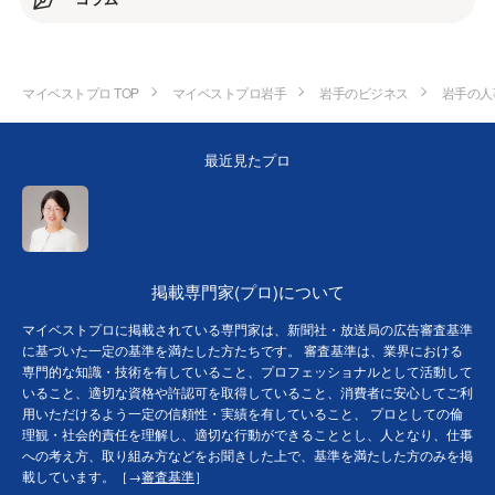
マイベストプロ TOP
マイベストプロ岩手
岩手のビジネス
岩手の人
最近見たプロ
掲載専門家(プロ)について
マイベストプロに掲載されている専門家は、新聞社・放送局の広告審査基準
に基づいた一定の基準を満たした方たちです。 審査基準は、業界における
専門的な知識・技術を有していること、プロフェッショナルとして活動して
いること、適切な資格や許認可を取得していること、消費者に安心してご利
用いただけるよう一定の信頼性・実績を有していること、 プロとしての倫
理観・社会的責任を理解し、適切な行動ができることとし、人となり、仕事
への考え方、取り組み方などをお聞きした上で、基準を満たした方のみを掲
載しています。［→
審査基準
］