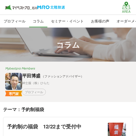
AREA
プロフィール
コラム
セミナー・イベント
お客様の声
オーダーメ
コラム
Mybestpro Members
平田博盛
（ファッションアドバイザー）
紳士服（株）ひらた
プロフィール
専門家
テーマ：予約制福袋
予約制の福袋 12/22まで受付中