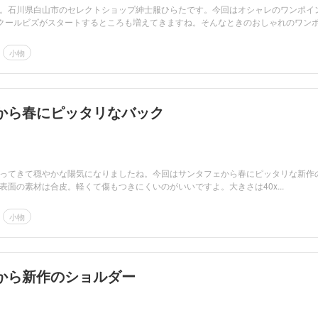
。石川県白山市のセレクトショップ紳士服ひらたです。今回はオシャレのワンポイ
クールビズがスタートするところも増えてきますね。そんなときのおしゃれのワン
小物
から春にピッタリなバック
ってきて穏やかな陽気になりましたね。今回はサンタフェから春にピッタリな新作
表面の素材は合皮。軽くて傷もつきにくいのがいいですよ。大きさは40x...
小物
から新作のショルダー