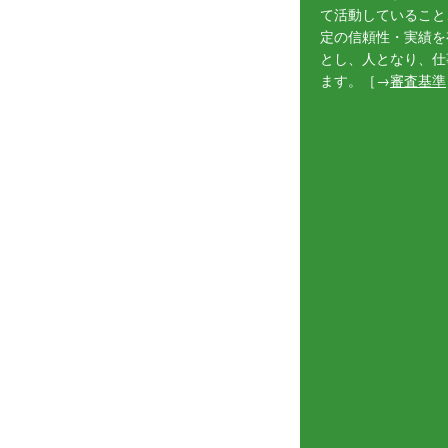
て活動していること
定の信頼性・実績を
とし、人となり、仕
ます。［→
審査基準