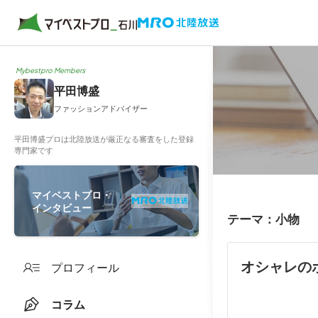
Mybestpro Members
平田博盛
ファッションアドバイザー
平田博盛プロは北陸放送が厳正なる審査をした登録
専門家です
マイベストプロ・
インタビュー
テーマ：小物
オシャレの
プロフィール
コラム