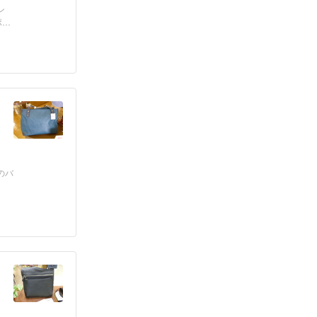
ン
ポ
のバ