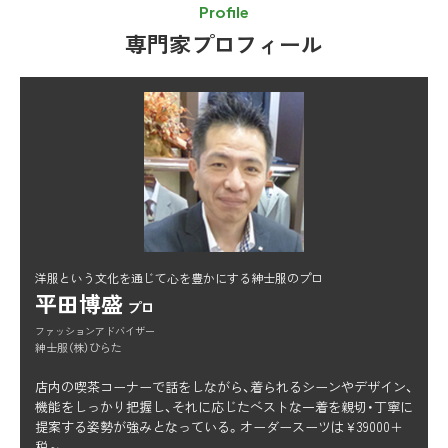
Profile
専門家プロフィール
洋服という文化を通じて心を豊かにする紳士服のプロ
平田博盛
プロ
ファッションアドバイザー
紳士服（株）ひらた
店内の喫茶コーナーで話をしながら、着られるシーンやデザイン、
機能をしっかり把握し、それに応じたベストな一着を親切・丁寧に
提案する姿勢が強みとなっている。オーダースーツは￥39000＋
税～