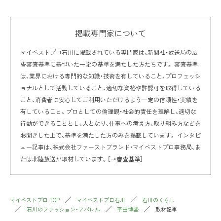
掲載専門家について
マイベストプロ石川に掲載されている専門家は、新聞社・放送局の広
告審査基準に基づいた一定の基準を満たした方たちです。 審査基準
は、業界における専門的な知識・技術を有していること、プロフェッシ
ョナルとして活動していること、適切な資格や許認可を取得している
こと、消費者に安心してご利用いただけるよう一定の信頼性・実績を
有していること、 プロとしての倫理観・社会的責任を理解し、適切な
行動ができることとし、人となり、仕事への考え方、取り組み方などを
お聞きした上で、基準を満たした方のみを掲載しています。 インタビ
ュー記事は、株式会社ファーストブランド・マイベストプロ事務局、ま
たは北陸放送が取材しています。［→
審査基準
］
マイベストプロ TOP
マイベストプロ石川
石川のくらし
石川のファッション・アパレル
平田博盛
取材記事