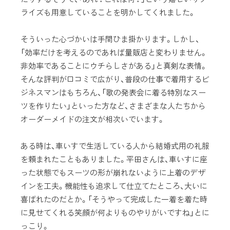
ライズも用意していることを明かしてくれました。
そういった心づかいは手間ひま掛かります。しかし、
「効率だけを考えるのであれば量販店と変わりません。
非効率であることにウチらしさがある」と真剣な表情。
そんな評判が口コミで広がり、普段の仕事で着用するビ
ジネスマンはもちろん、「歌の発表会に着る特別なスー
ツを作りたい」といった方など、さまざまな人たちから
オーダーメイドの注文が相次いでいます。
ある時は、車いすで生活している人から結婚式用の礼服
を頼まれたこともありました。平田さんは、車いすに座
った状態でもスーツの形が崩れないように上着のデザ
インを工夫。機能性も追求して仕立てたところ、大いに
喜ばれたのだとか。「そうやって完成した一着を着た時
に見せてくれる笑顔が何よりものやりがいですね」とに
っこり。