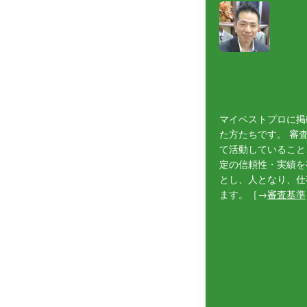
マイベストプロに掲
た方たちです。 審
て活動していること
定の信頼性・実績を
とし、人となり、仕
ます。［→
審査基準