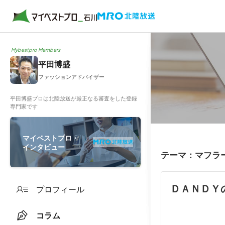
Mybestpro Members
平田博盛
ファッションアドバイザー
平田博盛プロは北陸放送が厳正なる審査をした登録
専門家です
マイベストプロ・
インタビュー
テーマ：マフラ
ＤＡＮＤＹ
プロフィール
コラム