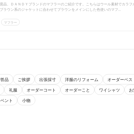
需品、ＤＡＮＤＹブランドのマフラーのご紹介です。こちらはウール素材でカラフ
ブラウン系のジャケットに合わせてブラウンをメインにした色使いのマフ...
マフラー
贈答品
ご挨拶
出張採寸
洋服のリフォーム
オーダーベス
礼服
オーダーコート
オーダーこと
ワイシャツ
お
イベント
小物