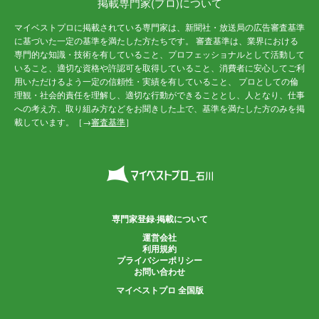
掲載専門家(プロ)について
マイベストプロに掲載されている専門家は、新聞社・放送局の広告審査基準
に基づいた一定の基準を満たした方たちです。 審査基準は、業界における
専門的な知識・技術を有していること、プロフェッショナルとして活動して
いること、適切な資格や許認可を取得していること、消費者に安心してご利
用いただけるよう一定の信頼性・実績を有していること、 プロとしての倫
理観・社会的責任を理解し、適切な行動ができることとし、人となり、仕事
への考え方、取り組み方などをお聞きした上で、基準を満たした方のみを掲
載しています。［→
審査基準
］
専門家登録·掲載について
運営会社
利用規約
プライバシーポリシー
お問い合わせ
マイベストプロ 全国版