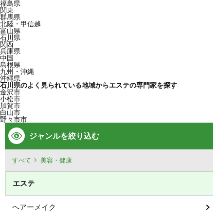
福島県
関東
群馬県
北陸・甲信越
富山県
石川県
関西
兵庫県
中国
島根県
九州・沖縄
沖縄県
石川県のよく見られている地域からエステの専門家を探す
金沢市
小松市
加賀市
白山市
野々市市
ジャンルを絞り込む
すべて
美容・健康
エステ
ヘアーメイク