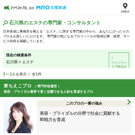
AREA
石川県のエステの専門家・コンサルタント
日本各地に事務所を構える「エステ」に関する専門家の中から、あなたにぴったりの
プロをお探しいただけます。 専門家の気になるプロフィールや取材記事、経歴、サー
ビス内容を掲載しています。
現在の検索条件
＋
石川県
×
エステ
フリーワー
ドで絞込み
1～1
1
人を表示 ／ 全
件
東ちえこプロ
（ 専門学校運営 ）
美容・ブライダル業界で長く活躍できる人材を育成するプロ
このプロの一番の強み
美容・ブライダルの分野で社会に貢献する
即戦力を育成