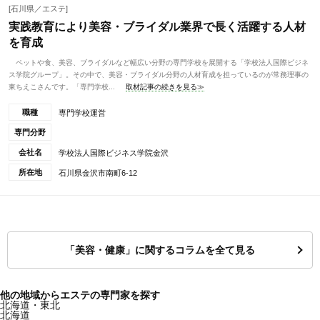
[石川県／エステ]
実践教育により美容・ブライダル業界で長く活躍する人材
を育成
ペットや食、美容、ブライダルなど幅広い分野の専門学校を展開する「学校法人国際ビジネ
ス学院グループ」。その中で、美容・ブライダル分野の人材育成を担っているのが常務理事の
東ちえこさんです。「専門学校...
取材記事の続きを見る≫
職種
専門学校運営
専門分野
会社名
学校法人国際ビジネス学院金沢
所在地
石川県金沢市南町6-12
「美容・健康」に関するコラムを全て見る
他の地域からエステの専門家を探す
北海道・東北
北海道