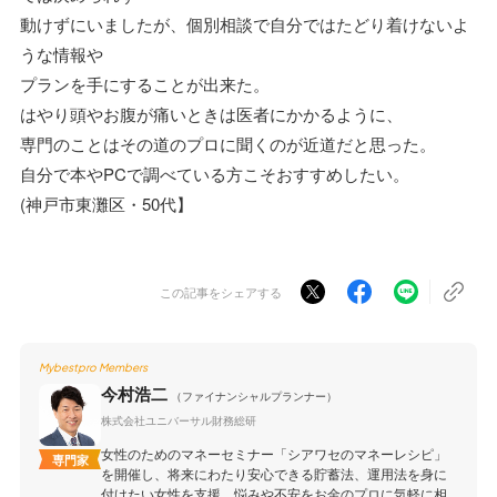
動けずにいましたが、個別相談で自分ではたどり着けないよ
うな情報や
プランを手にすることが出来た。
はやり頭やお腹が痛いときは医者にかかるように、
専門のことはその道のプロに聞くのが近道だと思った。
自分で本やPCで調べている方こそおすすめしたい。
(神戸市東灘区・50代】
この記事をシェアする
Mybestpro Members
今村浩二
（ファイナンシャルプランナー）
株式会社ユニバーサル財務総研
女性のためのマネーセミナー「シアワセのマネーレシピ」
専門家
を開催し、将来にわたり安心できる貯蓄法、運用法を身に
付けたい女性を支援。悩みや不安をお金のプロに気軽に相