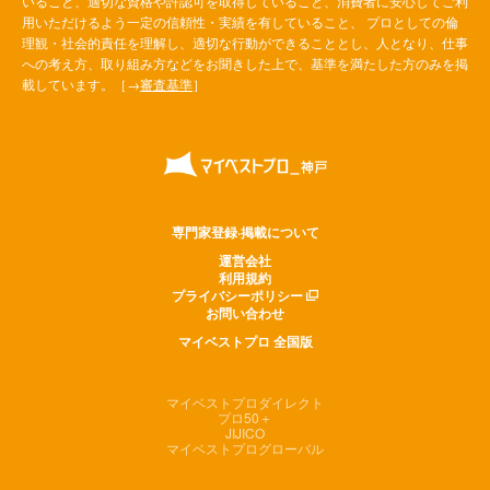
いること、適切な資格や許認可を取得していること、消費者に安心してご利
用いただけるよう一定の信頼性・実績を有していること、 プロとしての倫
理観・社会的責任を理解し、適切な行動ができることとし、人となり、仕事
への考え方、取り組み方などをお聞きした上で、基準を満たした方のみを掲
載しています。［→
審査基準
］
専門家登録·掲載について
運営会社
利用規約
プライバシーポリシー
お問い合わせ
マイベストプロ 全国版
マイベストプロダイレクト
プロ50＋
JIJICO
マイベストプログローバル