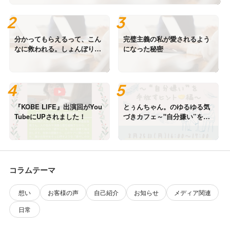
分かってもらえるって、こん
完璧主義の私が愛されるよう
なに救われる。しょんぼりも
になった秘密
大事にする日。
『KOBE LIFE』出演回がYou
とぅんちゃん。のゆるゆる気
TubeにUPされました！
づきカフェ～"自分嫌い”を手
放すヒント編～ 開催のお知ら
せ
コラムテーマ
想い
お客様の声
自己紹介
お知らせ
メディア関連
日常