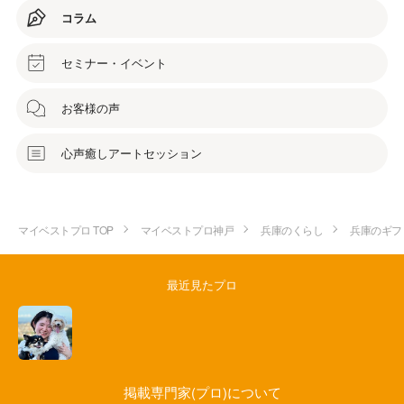
コラム
セミナー・イベント
お客様の声
心声癒しアートセッション
マイベストプロ TOP
マイベストプロ神戸
兵庫のくらし
兵庫のギフ
最近見たプロ
掲載専門家(プロ)について