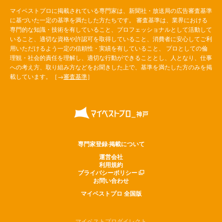
マイベストプロに掲載されている専門家は、新聞社・放送局の広告審査基準
に基づいた一定の基準を満たした方たちです。 審査基準は、業界における
専門的な知識・技術を有していること、プロフェッショナルとして活動して
いること、適切な資格や許認可を取得していること、消費者に安心してご利
用いただけるよう一定の信頼性・実績を有していること、 プロとしての倫
理観・社会的責任を理解し、適切な行動ができることとし、人となり、仕事
への考え方、取り組み方などをお聞きした上で、基準を満たした方のみを掲
載しています。［→
審査基準
］
専門家登録·掲載について
運営会社
利用規約
プライバシーポリシー
お問い合わせ
マイベストプロ 全国版
マイベストプロダイレクト