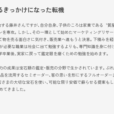
るきっかけになった転機
する藤井さんですが、自分自身、子供のころは家業である〝質
ンを専攻。しかし、その一環として始めたマーケティングリサー
て物を売る面白さに気付き、販売業へ進もうと決意。下積みを経
が必要な職業は社会に出て勉強するよりも、専門知識を身に付
学卒業後、実家に戻って鑑定眼を磨くための勉強を始めます。
現在、努力の成果は宝石類の鑑定・販売の分野で生かされています。
品を流用するセミオーダー、客の思いを形にするフルオーダー
客さまの大切な宝石を使い、可能な限り安価で蘇らせる提案もし
めてきました。