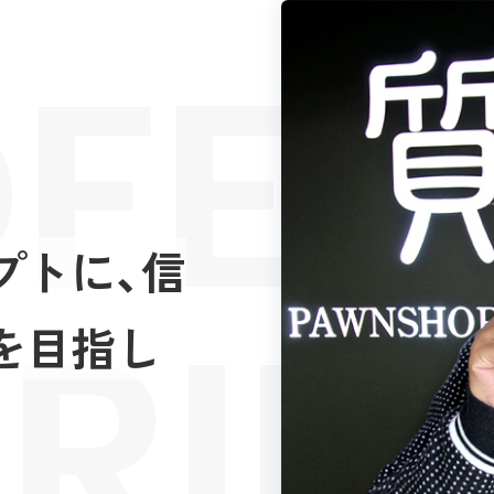
FES
プトに、信
RIE
を目指し