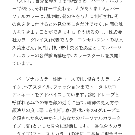
「人には、自分を輝かせる“似合う色＝パーソナルカラ
ー”があり、それは一生変わることがありません。パー
ソナルカラーは、肌や瞳、髪の色をもとに判断され、そ
の色を身に付けると外見の美しさだけでなく、内面の魅
力を引き出すことができます」。そう語るのは、「株式会
社カラーグレイス」代表でカラーコンサルタントの杉原
久美恵さん。同社は神戸市中央区を拠点として、パーソ
ナルカラーの各種診断講座や、カラースクールを展開し
ています。
パーソナルカラー診断コースでは、似合うカラー、メ
イク、ヘアスタイル、ファッションまでトータルなコー
ディネートをアドバイスしています。診断ドレープと
呼ばれる44色の布を顔の近くに当て、輪郭の見え方や
顔映りの良し悪しを判断。春・夏・秋・冬の4グループに
分類された色の中から、「あなたのパーソナルカラータ
イプは夏」といった具合に診断します。一番似合うカラ
ータイプ（ファーストカラー）の次に、二番目に似合うセ