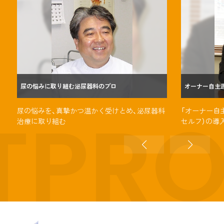
尿の悩みに取り組む泌尿器科のプロ
オーナー自主
TPR
尿の悩みを、真摯かつ温かく受けとめ、泌尿器科
「オーナー自
治療に取り組む
セルフ）の導