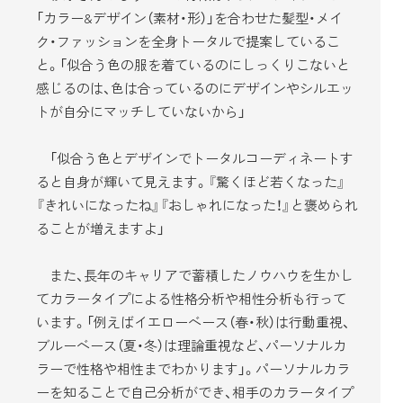
「カラー&デザイン（素材・形）」を合わせた髪型・メイ
ク・ファッションを全身トータルで提案しているこ
と。「似合う色の服を着ているのにしっくりこないと
感じるのは、色は合っているのにデザインやシルエッ
トが自分にマッチしていないから」
「似合う色とデザインでトータルコーディネートす
ると自身が輝いて見えます。『驚くほど若くなった』
『きれいになったね』『おしゃれになった！』と褒められ
ることが増えますよ」
また、長年のキャリアで蓄積したノウハウを生かし
てカラータイプによる性格分析や相性分析も行って
います。「例えばイエローベース（春・秋）は行動重視、
ブルーベース（夏・冬）は理論重視など、パーソナルカ
ラーで性格や相性までわかります」。パーソナルカラ
ーを知ることで自己分析ができ、相手のカラータイプ