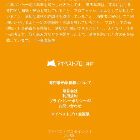
に基づいた一定の基準を満たした方たちです。 審査基準は、業界における
専門的な知識・技術を有していること、プロフェッショナルとして活動して
いること、適切な資格や許認可を取得していること、消費者に安心してご利
用いただけるよう一定の信頼性・実績を有していること、 プロとしての倫
理観・社会的責任を理解し、適切な行動ができることとし、人となり、仕事
への考え方、取り組み方などをお聞きした上で、基準を満たした方のみを掲
載しています。［→
審査基準
］
専門家登録·掲載について
運営会社
利用規約
プライバシーポリシー
お問い合わせ
マイベストプロ 全国版
マイベストプロダイレクト
プロ50＋
JIJICO