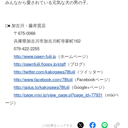
みんなから愛されている元気な犬の男の子。
□■ 加古川・藤井質店
〒675-0066
兵庫県加古川市加古川町寺家町162
079-422-2255
http://www.pawn-fujii.jp
（ホームページ）
http://pawnfujii.floppy.jp/staff
（ブログ）
http://twitter.com/kakogawa78fujii
（ツイッター）
http://www.facebook.com/78fujii
（Facebookページ）
http://gplus.to/kakogawa78fujii
（Google+ページ）
http://page.mixi.jp/view_page.pl?page_id=77931
（mixiペ
ージ）
この記事をシェアする