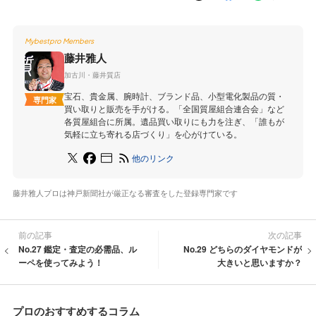
Mybestpro Members
藤井雅人
加古川・藤井質店
宝石、貴金属、腕時計、ブランド品、小型電化製品の質・
専門家
買い取りと販売を手がける。「全国質屋組合連合会」など
各質屋組合に所属。遺品買い取りにも力を注ぎ、「誰もが
気軽に立ち寄れる店づくり」を心がけている。
他のリンク
藤井雅人プロは神戸新聞社が厳正なる審査をした登録専門家です
前の記事
次の記事
No.27 鑑定・査定の必需品、ル
No.29 どちらのダイヤモンドが
ーペを使ってみよう！
大きいと思いますか？
プロのおすすめするコラム