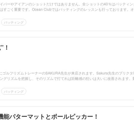
イバーやアイアンのショットだけではありません。全ショットの40％はパッティン
はすごく重要です。Ocean Clubではパッティングのレッスンも行っております。
パッティング
”！
にゴルフリズムトレーナーのSAKURA先生が来店されます。Sakura先生のプリクタ
ングリズムを把握し、そのリズムで打てれば距離感の狂いは大いに改善されます。
パッティング
機能パターマットとボールピッカー！