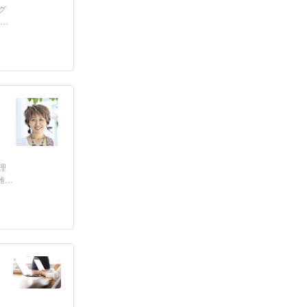
グ
オー
理
難し