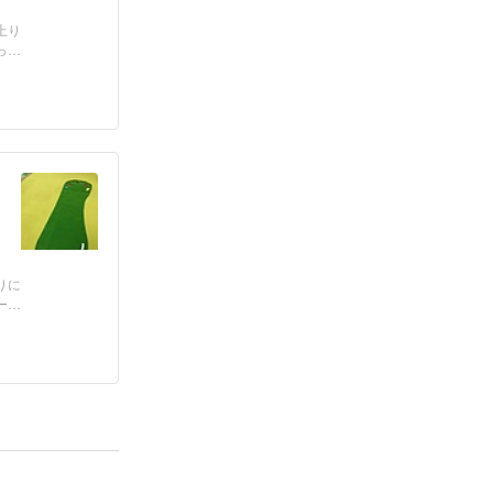
上り
った
りに
ーを