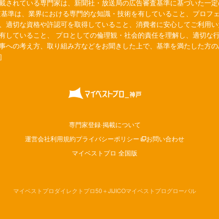
載されている専門家は、新聞社・放送局の広告審査基準に基づいた一定
査基準は、業界における専門的な知識・技術を有していること、プロフ
、適切な資格や許認可を取得していること、消費者に安心してご利用い
有していること、 プロとしての倫理観・社会的責任を理解し、適切な
事への考え方、取り組み方などをお聞きした上で、基準を満たした方の
］
専門家登録·掲載について
運営会社
利用規約
プライバシーポリシー
お問い合わせ
マイベストプロ 全国版
マイベストプロダイレクト
プロ50＋
JIJICO
マイベストプログローバル