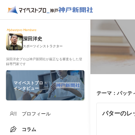
Mybestpro Members
深田洋史
スポーツインストラクター
深田洋史プロは神戸新聞社が厳正なる審査をした登
録専門家です
マイベストプロ・
インタビュー
テーマ：パッテ
パターのレ
プロフィール
コラム