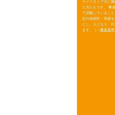
マイベストプロに掲
た方たちです。 審
て活動していること
定の信頼性・実績を
とし、人となり、仕
ます。［→
審査基準