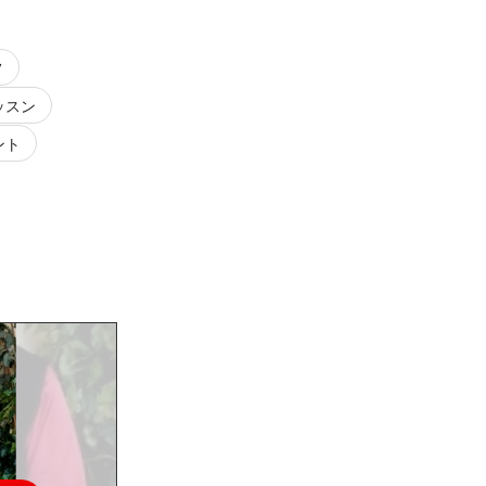
フ
ッスン
ント