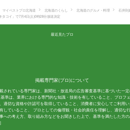
マイベストプロ北海道
北海道のくらし
北海道のグルメ・料理
石井則
キタコイ」で7月4日(土)0時28分放送決定
最近見たプロ
掲載専門家(プロ)について
載されている専門家は、新聞社・放送局の広告審査基準に基づいた一定
査基準は、業界における専門的な知識・技術を有していること、プロフ
、適切な資格や許認可を取得していること、消費者に安心してご利用い
有していること、 プロとしての倫理観・社会的責任を理解し、適切な
事への考え方、取り組み方などをお聞きした上で、基準を満たした方の
］