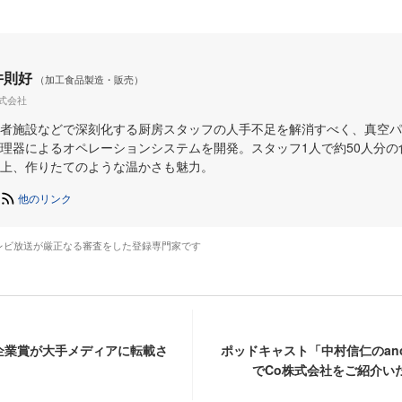
井則好
（加工食品製造・販売）
株式会社
者施設などで深刻化する厨房スタッフの人手不足を解消すべく、真空パ
理器によるオペレーションシステムを開発。スタッフ1人で約50人分の
上、作りたてのような温かさも魅力。
他のリンク
レビ放送が厳正なる審査をした登録専門家です
企業賞が大手メディアに転載さ
ポッドキャスト「中村信仁のanoth
でCo株式会社をご紹介い