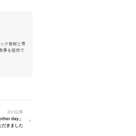
ック食材と専
食事を提供で
次の記事
er day」
ただきました