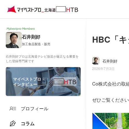
Mybestpro Members
HBC「キ
石井則好
加工食品製造・販売
石井則好プロは北海道テレビ放送が厳正なる審査を
石井則好
した登録専門家です
2026年7月3日
マイベストプロ・
Co株式会社の取
インタビュー
ぜひご覧ください
プロフィール
コラム