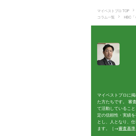
マイベストプロ TOP
コラム一覧
HBC「
マイベストプロに掲
た方たちです。 審
て活動していること
定の信頼性・実績を
とし、人となり、仕
ます。［→
審査基準