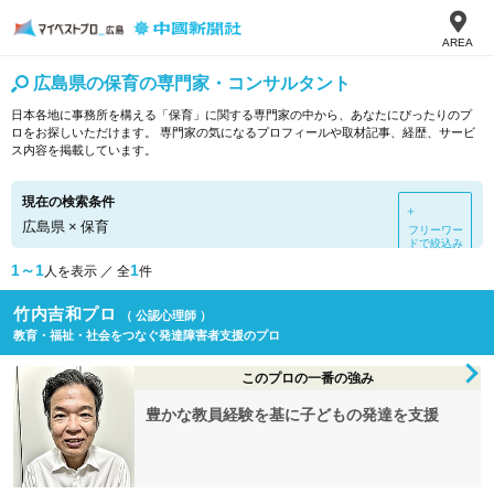
AREA
広島県の保育の専門家・コンサルタント
日本各地に事務所を構える「保育」に関する専門家の中から、あなたにぴったりのプ
ロをお探しいただけます。 専門家の気になるプロフィールや取材記事、経歴、サービ
ス内容を掲載しています。
現在の検索条件
＋
広島県
×
保育
フリーワー
ドで絞込み
1～1
1
人を表示 ／ 全
件
竹内吉和プロ
（ 公認心理師 ）
教育・福祉・社会をつなぐ発達障害者支援のプロ
このプロの一番の強み
豊かな教員経験を基に子どもの発達を支援