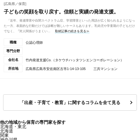
[広島県／保育]
子どもの笑顔を取り戻す。信頼と実績の発達支援。
「近年、発達障害や自閉スペクトラム症、学習障害といった用語が広く知られるようになっ
た一方、表面的な行動だけでは診断が難しいケースもあります。乳幼児や学童期の子どもだけ
でなく、『対人関係がうまくい...
取材記事の続きを見る≫
職種
公認心理師
専門分野
会社名
竹内発達支援Co.（タケウチハッタツシエンコーポレーション）
所在地
広島県広島市安佐南区古市1-14-13-105 三共マンション
「出産・子育て・教育」に関するコラムを全て見る
他の地域から保育の専門家を探す
北海道・東北
北海道
関東
神奈川県