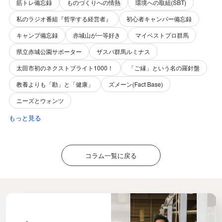
筋トレ備忘録
ものづくりへの情熱
環境への取組(SBT)
私のラジオ番組『哲学する経営者』
初心者キャンパー備忘録
キャンプ備忘録
赤城山が一等好き
マイベストプロ群馬
県立赤城公園サポーター
ザスパ群馬ルミナス
太田市初のネクストブライト1000！
「ご縁」という名の羅針盤
教養よりも「勘」と「健康」
ズメーン(Fact Base)
ニーズとウォンツ
もっと見る
コラム一覧に戻る