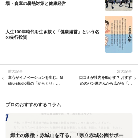
場・倉庫の暑熱対策と健康経営
人生100年時代を生き抜く「健康経営」という名
の先行投資
前の記事
次の記事
童心がイノベーションを生む。M
口コミが社内を動かす？ おすす
uku-studio様の「からくり」に
めのパン屋さんから広がる「共
学ぶものづくりの原点
有の喜び」と社内コミュニケー
ション
プロのおすすめするコラム
郷土の象徴・赤城山を守る。「県立赤城公園サポー