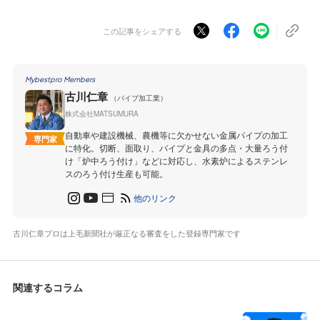
この記事をシェアする
Mybestpro Members
古川仁章
（パイプ加工業）
株式会社MATSUMURA
自動車や建設機械、農機等に欠かせない金属パイプの加工
専門家
に特化。切断、面取り、パイプと金具の多点・大量ろう付
け「炉中ろう付け」などに対応し、水素炉によるステンレ
スのろう付け生産も可能。
他のリンク
古川仁章プロは上毛新聞社が厳正なる審査をした登録専門家です
関連するコラム