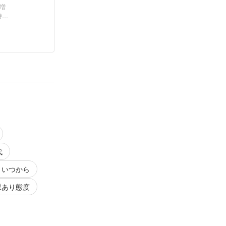
増
時を
代
 , いつから
 脈あり態度