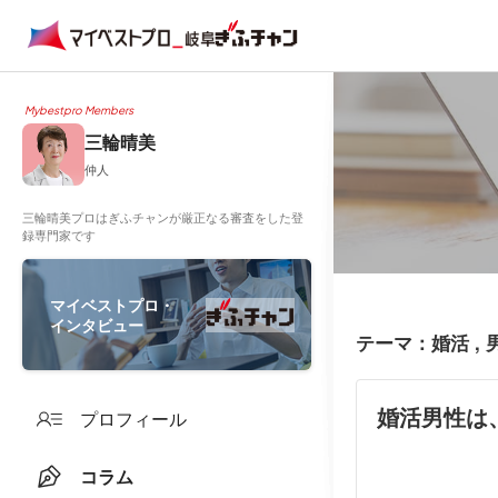
Mybestpro Members
三輪晴美
仲人
三輪晴美プロはぎふチャンが厳正なる審査をした登
録専門家です
マイベストプロ・
インタビュー
テーマ：婚活 , 
婚活男性は
プロフィール
コラム