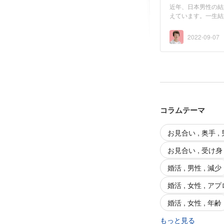
近年、日本男性の結
えています。一生結
考え...
2022-09-07
コラムテーマ
お見合い , 奥手 ,
お見合い , 受け身 
婚活 , 男性 , 減少
婚活 , 女性 , ア
婚活 , 女性 , 年齢
もっと見る