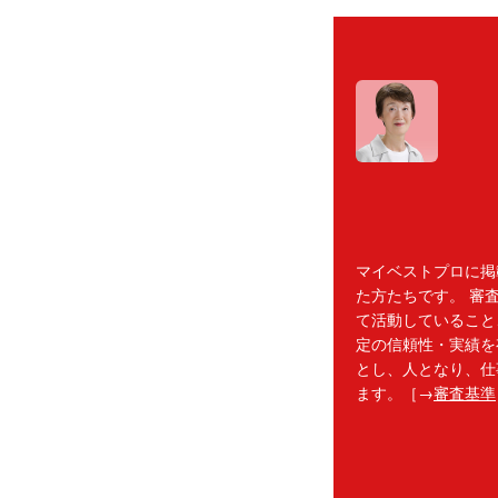
マイベストプロに掲
た方たちです。 審
て活動していること
定の信頼性・実績を
とし、人となり、仕
ます。［→
審査基準