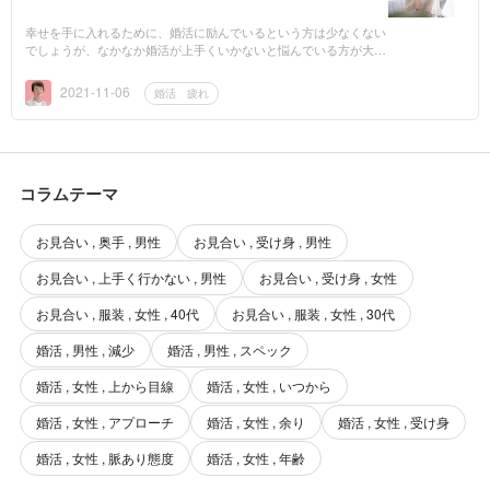
幸せを手に入れるために、婚活に励んでいるという方は少なくない
でしょうが、なかなか婚活が上手くいかないと悩んでいる方が大勢
いると思います。早く結婚したいとの思いから、自分自身の焦り、
両親や親せきな...
2021-11-06
婚活 疲れ
コラムテーマ
お見合い , 奥手 , 男性
お見合い , 受け身 , 男性
お見合い , 上手く行かない , 男性
お見合い , 受け身 , 女性
お見合い , 服装 , 女性 , 40代
お見合い , 服装 , 女性 , 30代
婚活 , 男性 , 減少
婚活 , 男性 , スペック
婚活 , 女性 , 上から目線
婚活 , 女性 , いつから
婚活 , 女性 , アプローチ
婚活 , 女性 , 余り
婚活 , 女性 , 受け身
婚活 , 女性 , 脈あり態度
婚活 , 女性 , 年齢