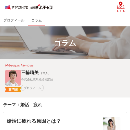
AREA
プロフィール
コラム
コラム
Mybestpro Members
三輪晴美
（仲人）
株式会社岐阜結婚相談所
プロフィール
専門家
テーマ：婚活 疲れ
婚活に疲れる原因とは？