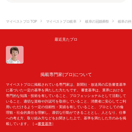
マイベストプロ TOP
マイベストプロ岐阜
岐阜の冠婚葬祭
岐阜の仲
最近見たプロ
掲載専門家(プロ)について
マイベストプロに掲載されている専門家は、新聞社・放送局の広告審査基準
に基づいた一定の基準を満たした方たちです。 審査基準は、業界における
専門的な知識・技術を有していること、プロフェッショナルとして活動して
いること、適切な資格や許認可を取得していること、消費者に安心してご利
用いただけるよう一定の信頼性・実績を有していること、 プロとしての倫
理観・社会的責任を理解し、適切な行動ができることとし、人となり、仕事
への考え方、取り組み方などをお聞きした上で、基準を満たした方のみを掲
載しています。［→
審査基準
］