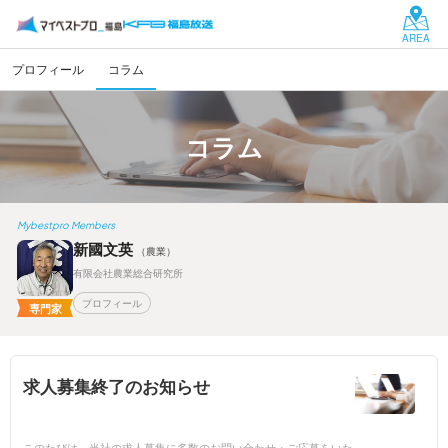
AREA
プロフィール
コラム
コラム
Mybestpro Members
新國文英
（農業）
有限会社農業総合研究所
プロフィール
専門家
求人募集終了のお知らせ
このたびは、当社の求人募集に多数のお問い合わせ・ご応募をいた