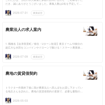
だき、誠にありがとうございました。募集人数は2名を予定してお
りましたが、面接を通して皆様の農業への意欲や、草刈りなどの農
作業経験を伺い、...
2026-07-31
農業経営
農業法人の求人案内
1. 職種名【会津美里町／移住・Uターン歓迎】東京ドーム10個分の
超広大な水田をコンバインやドローンで駆ける！スマート農業操縦
スタッフ／設立40年の安定法人／冬期間に合計40日間の休日あり
（年末年始15日＋他...
2026-07-09
農業経営
農地の賃貸借契約
トラクター作業終了後に我が農業法人へ田んぼをお貸し下さってい
る地主さんを訪れた。農地の賃貸借契約の更新で、必要な書類の書
き方がよくわからないと言うことでお邪魔した。現在の地主さん
は、登記簿謄本の名...
2026-05-03