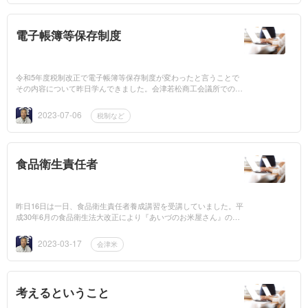
電子帳簿等保存制度
令和5年度税制改正で電子帳簿等保存制度が変わったと言うことで
その内容について昨日学んできました。会津若松商工会議所での2
時間ほどセミナーでしたが星叡税理士さんの説明や流れが分かり易
くてこの10月か...
2023-07-06
税制など
食品衛生責任者
昨日16日は一日、食品衛生責任者養成講習を受講していました。平
成30年6月の食品衛生法大改正により『あいづのお米屋さん』の様
に自分で収穫したお米で合っても、形式上は仕入販売しているよう
な「米穀類販売業」...
2023-03-17
会津米
考えるということ