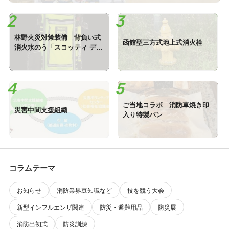
林野火災対策装備 背負い式
函館型三方式地上式消火栓
消火水のう「スコッティ デル
タ」
ご当地コラボ 消防車焼き印
災害中間支援組織
入り特製パン
コラムテーマ
お知らせ
消防業界豆知識など
技を競う大会
新型インフルエンザ関連
防災・避難用品
防災展
消防出初式
防災訓練