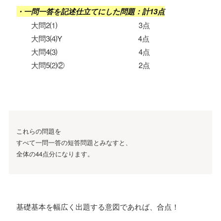
・一問一答を記述仕立てにした問題：計13点
大問2⑴ 3点
大問3⑷Y 4点
大問4⑶ 4点
大問5⑵② 2点
これらの問題を
すべて一問一答の短答問題とみなすと、
全体の44点分になります。
基礎基本を幅広く出題する意図であれば、合点！