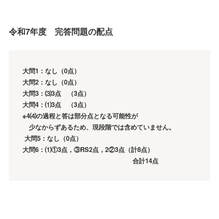
令和7年度 完答問題の配点
大問1：なし（0点）
大問2：なし（0点）
大問3：⑶3点 （3点）
大問4：⑴3点 （3点）
※4⑷の過程と答は部分点となる可能性が
少なからずあるため、現段階では含めていません。
大問5：なし（0点）
大問6：⑴①3点，③RS2点，2②3点（計8点）
合計14点