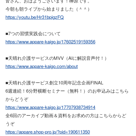
皆さん、おはようございます！榊原です。
今朝も朝ライブから始まりました（＾＾）
https://youtu.be/Hr31bpigzFQ
■7つの習慣実践会について
https://www.appare-kaigo.jp/17602519159356
■天晴れ介護サービスのMVV（AIに解説音声付！）
https://www.appare-kaigo.com/about
■天晴れ介護サービス創立10周年記念企画FINAL
6週連続！6分野横断セミナー（無料！）のお申込みはこちら
からどうぞ
https://www.appare-kaigo.jp/17707938734914
全6回のアーカイブ動画＆資料をお求めの方はこちらからど
うぞ
https://appare.shop-pro.jp/?pid=190611350