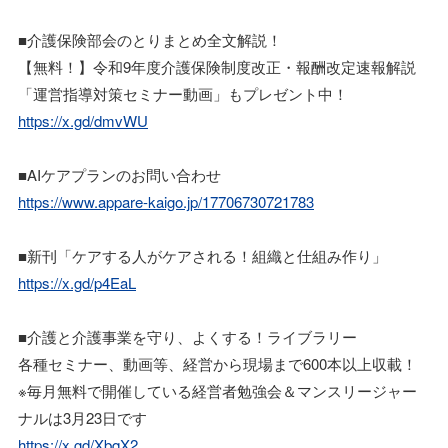
■介護保険部会のとりまとめ全文解説！
【無料！】令和9年度介護保険制度改正・報酬改定速報解説
「運営指導対策セミナー動画」もプレゼント中！
https://x.gd/dmvWU
■AIケアプランのお問い合わせ
https://www.appare-kaigo.jp/17706730721783
■新刊「ケアする人がケアされる！組織と仕組み作り」
https://x.gd/p4EaL
■介護と介護事業を守り、よくする！ライブラリー
各種セミナー、動画等、経営から現場まで600本以上収載！
※毎月無料で開催している経営者勉強会＆マンスリージャー
ナルは3月23日です
https://x.gd/XbqX2