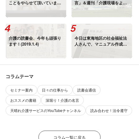
ことをやらせて頂いています
言」＆週刊「介護現場をよく
が、どれもつながっていて、
する研究＆活動通信」好評配
相乗効果がありますね！(201
信中です！(2019.1.4)
9.1.4)
介護の読書会、今年も頑張り
今日は東海地区の社会福祉法
ます！(2019.1.4)
人さんで、マニュアル作成支
援です！(2018.9.25)
コラムテーマ
セミナー案内
日々の仕事から
読書会通信
おススメの書籍
深堀り！介護の名言
天晴れ介護サービスのYouTubeチャンネル
読み合わせ！法令遵守
コラム一覧に戻る