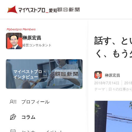
Mybestpro Members
話す、と
榊原宏昌
経営コンサルタント
く、もう少
マイベストプロ・
榊原宏昌
インタビュー
2018年7月14日
201
テーマ：
日々の仕事か
プロフィール
コラム