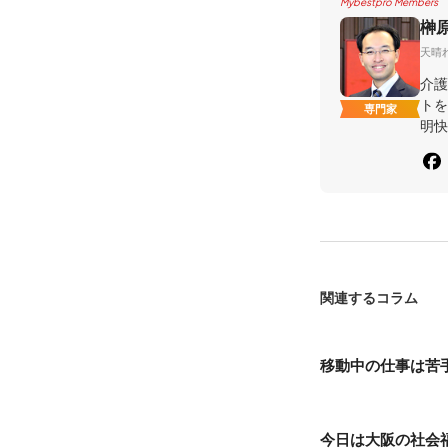
Mybestpro Members
榊
天晴
介護
トを
専門家
明快
関連するコラム
移動中の仕事は苦手
今日は大阪の社会