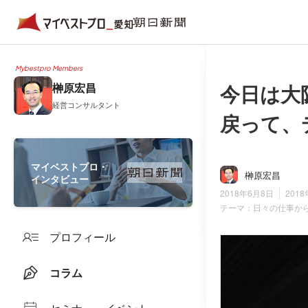
Mybestpro Members
今日は大
榊原宏昌
経営コンサルタント
戻って、
マイベストプロ・
榊原宏昌
インタビュー
2018年6月8日
201
テーマ：
日々の仕事か
プロフィール
コラム