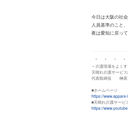
今日は大阪の社会
人員基準のこと、
夜は愛知に戻って
* * * *
～介護現場をよくす
天晴れ介護サービス
代表取締役 榊原
■ホームページ
https://www.appare-
■天晴れ介護サービス
https://www.youtu