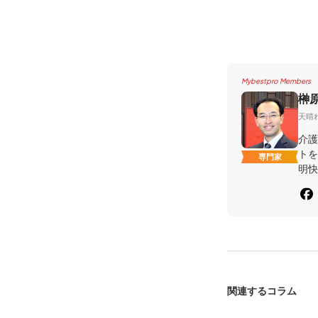
Mybestpro Members
榊
天晴
介護
トを
専門家
明快
関連するコラム