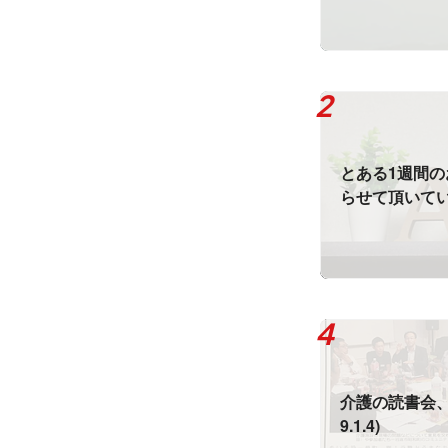
とある1週間
らせて頂いて
ていて、相乗効
1.4)
介護の読書会、
9.1.4)