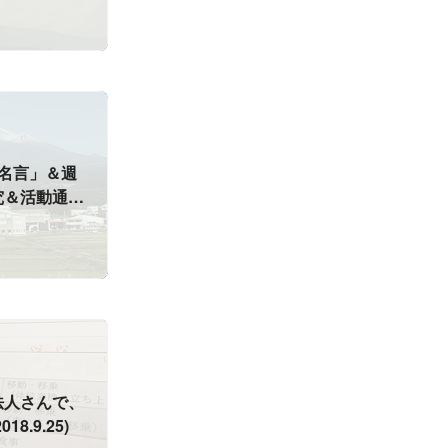
名言」＆週
究＆活動通
.4)
法人さんで、
.9.25)