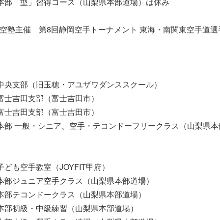
:00 本部「型」習得コース（山梨県本部道場）は休み
）静空塾主催 第8回静岡空手トーナメント 東海・南関東空手道
30 中央支部（旧玉穂・アユザワダンススクール）
00 富士吉田支部（富士吉田市）
30 富士吉田支部（富士吉田市）
00 本部 一般・シニア、空手・テコンドーフリークラス（山梨県
0 子ども空手教室（JOYFIT甲府）
00 本部ジュニア空手クラス（山梨県本部道場）
00 本部テコンドークラス（山梨県本部道場）
15 本部初級・中級練習（山梨県本部道場）