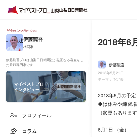
Mybestpro Members
2018年
伊藤龍吾
格闘家
伊藤龍吾プロは山梨日日新聞社が厳正なる審査をし
伊藤龍吾
た登録専門家です
2018年5月21日
テーマ：
予定表
マイベストプロ・
インタビュー
2018年6月の予定
◆は休みや練習場
（変更もあります
プロフィール
6月1日 （金）
コラム