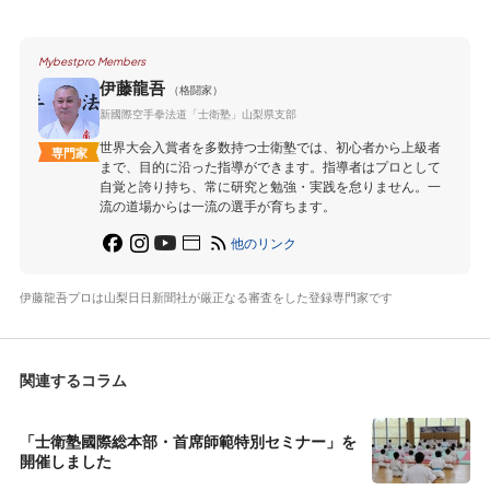
Mybestpro Members
伊藤龍吾
（格闘家）
新國際空手拳法道「士衛塾」山梨県支部
世界大会入賞者を多数持つ士衛塾では、初心者から上級者
専門家
まで、目的に沿った指導ができます。指導者はプロとして
自覚と誇り持ち、常に研究と勉強・実践を怠りません。一
流の道場からは一流の選手が育ちます。
他のリンク
伊藤龍吾プロは山梨日日新聞社が厳正なる審査をした登録専門家です
関連するコラム
「士衛塾國際総本部・首席師範特別セミナー」を
開催しました