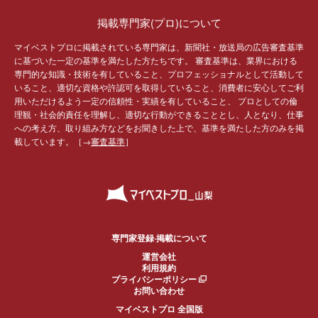
掲載専門家(プロ)について
マイベストプロに掲載されている専門家は、新聞社・放送局の広告審査基準
に基づいた一定の基準を満たした方たちです。 審査基準は、業界における
専門的な知識・技術を有していること、プロフェッショナルとして活動して
いること、適切な資格や許認可を取得していること、消費者に安心してご利
用いただけるよう一定の信頼性・実績を有していること、 プロとしての倫
理観・社会的責任を理解し、適切な行動ができることとし、人となり、仕事
への考え方、取り組み方などをお聞きした上で、基準を満たした方のみを掲
載しています。［→
審査基準
］
専門家登録·掲載について
運営会社
利用規約
プライバシーポリシー
お問い合わせ
マイベストプロ 全国版