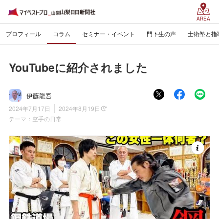
AREA
プロフィール
コラム
セミナー・イベント
門下生の声
士衛塾と指
YouTubeに紹介されました
伊藤龍吾
2024年7月17日
2024年8月19日
テーマ：
空手の日常