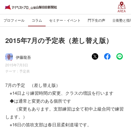
AREA
プロフィール
コラム
セミナー・イベント
門下生の声
士衛塾と指
2015年7月の予定表（差し替え版）
伊藤龍吾
2015年7月3日
テーマ：
予定表
7月の予定 （差し替え版）
※14日より練習時間の変更、クラスの増設を行います
◆は通常と変更のある個所です
（変更もあります。支部練習は全て初中上級合同で練習
します。）
※16日の笛吹支部は春日居柔剣道場です。