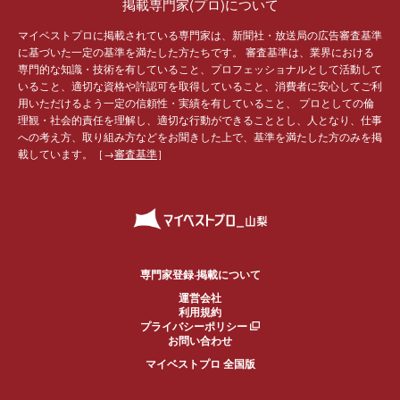
掲載専門家(プロ)について
マイベストプロに掲載されている専門家は、新聞社・放送局の広告審査基準
に基づいた一定の基準を満たした方たちです。 審査基準は、業界における
専門的な知識・技術を有していること、プロフェッショナルとして活動して
いること、適切な資格や許認可を取得していること、消費者に安心してご利
用いただけるよう一定の信頼性・実績を有していること、 プロとしての倫
理観・社会的責任を理解し、適切な行動ができることとし、人となり、仕事
への考え方、取り組み方などをお聞きした上で、基準を満たした方のみを掲
載しています。［→
審査基準
］
専門家登録·掲載について
運営会社
利用規約
プライバシーポリシー
お問い合わせ
マイベストプロ 全国版