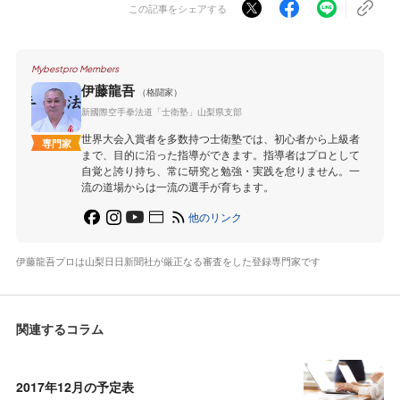
この記事をシェアする
Mybestpro Members
伊藤龍吾
（格闘家）
新國際空手拳法道「士衛塾」山梨県支部
世界大会入賞者を多数持つ士衛塾では、初心者から上級者
専門家
まで、目的に沿った指導ができます。指導者はプロとして
自覚と誇り持ち、常に研究と勉強・実践を怠りません。一
流の道場からは一流の選手が育ちます。
他のリンク
伊藤龍吾プロは山梨日日新聞社が厳正なる審査をした登録専門家です
関連するコラム
2017年12月の予定表