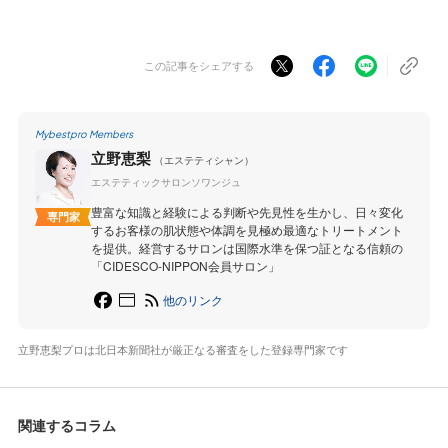
この記事をシェアする
Mybestpro Members
立野恵梨
（エステティシャン）
エステティックサロンソワンジュ
豊富な知識と経験による判断や先見性を生かし、日々変化
専門家
するお客様の肌状態や体調を見極め最適なトリートメント
を提供。経営するサロンは国際水準を保つ証となる信頼の
「CIDESCO-NIPPON会員サロン」
他のリンク
立野恵梨プロは北日本新聞社が厳正なる審査をした登録専門家です
関連するコラム